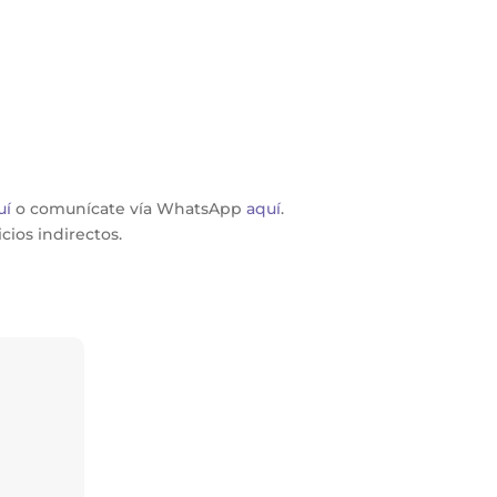
uí
o comunícate vía WhatsApp
aquí
.
ios indirectos.