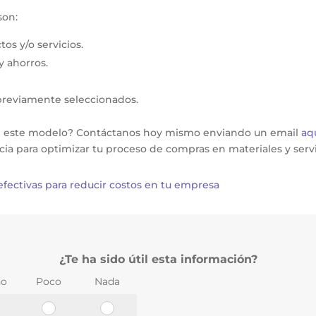
son:
os y/o servicios.
y ahorros.
previamente seleccionados.
 de este modelo? Contáctanos hoy mismo enviando un email
aq
a para optimizar tu proceso de compras en materiales y servic
 efectivas para reducir costos en tu empresa
¿Te ha sido útil esta información?
o
Poco
Nada
Te
¿Te
¿Te