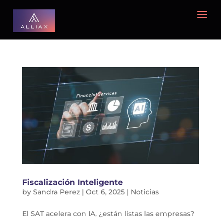
Fiscalización Inteligente
by
Sandra Perez
|
Oct 6, 2025
|
Noticias
El SAT acelera con IA, ¿están listas las empresas?