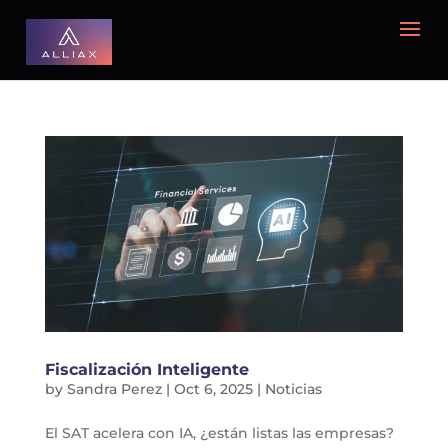
Fiscalización Inteligente
by
Sandra Perez
|
Oct 6, 2025
|
Noticias
El SAT acelera con IA, ¿están listas las empresas?